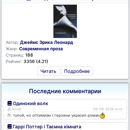
Джеймс Эрика Леонард
Автор:
Современная проза
Жанр:
188
Страниц:
3356 (4.21)
Рейтинг:
Читать
Подробнее
Последние комментарии
Одинокий волк
Annat
06-08-2026
00:00
Гг. тупой, но оптимизм г.героини украсил роман
Гаррі Поттер і Таємна кімната