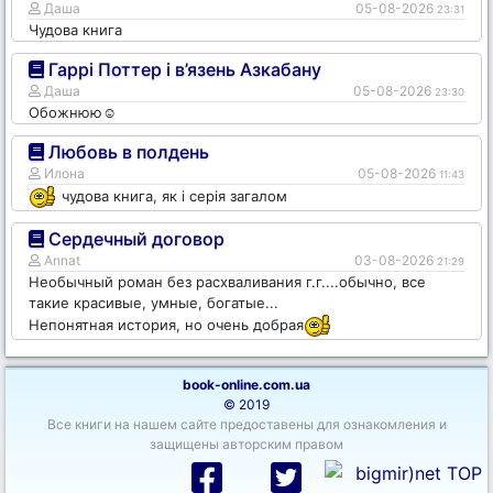
Даша
05-08-2026
23:31
Чудова книга
Гаррі Поттер і в’язень Азкабану
Даша
05-08-2026
23:30
Обожнюю☺️
Любовь в полдень
Илона
05-08-2026
11:43
чудова книга, як і серія загалом
Сердечный договор
Annat
03-08-2026
21:29
Необычный роман без расхваливания г.г....обычно, все
такие красивые, умные, богатые...
Непонятная история, но очень добрая
book-online.com.ua
© 2019
Все книги на нашем сайте предоставены для ознакомления и
защищены авторским правом