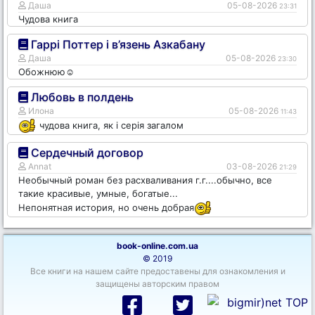
Даша
05-08-2026
23:31
Чудова книга
Гаррі Поттер і в’язень Азкабану
Даша
05-08-2026
23:30
Обожнюю☺️
Любовь в полдень
Илона
05-08-2026
11:43
чудова книга, як і серія загалом
Сердечный договор
Annat
03-08-2026
21:29
Необычный роман без расхваливания г.г....обычно, все
такие красивые, умные, богатые...
Непонятная история, но очень добрая
book-online.com.ua
© 2019
Все книги на нашем сайте предоставены для ознакомления и
защищены авторским правом