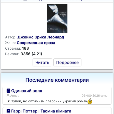
Джеймс Эрика Леонард
Автор:
Современная проза
Жанр:
188
Страниц:
3356 (4.21)
Рейтинг:
Читать
Подробнее
Последние комментарии
Одинокий волк
Annat
06-08-2026
00:00
Гг. тупой, но оптимизм г.героини украсил роман
Гаррі Поттер і Таємна кімната