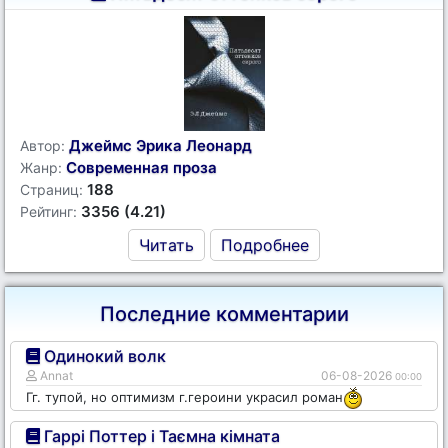
Джеймс Эрика Леонард
Автор:
Современная проза
Жанр:
188
Страниц:
3356 (4.21)
Рейтинг:
Читать
Подробнее
Последние комментарии
Одинокий волк
Annat
06-08-2026
00:00
Гг. тупой, но оптимизм г.героини украсил роман
Гаррі Поттер і Таємна кімната