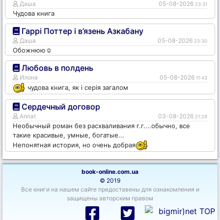
Даша
05-08-2026
23:31
Чудова книга
Гаррі Поттер і в’язень Азкабану
Даша
05-08-2026
23:30
Обожнюю☺️
Любовь в полдень
Илона
05-08-2026
11:43
чудова книга, як і серія загалом
Сердечный договор
Annat
03-08-2026
21:29
Необычный роман без расхваливания г.г....обычно, все
такие красивые, умные, богатые...
Непонятная история, но очень добрая
book-online.com.ua
© 2019
Все книги на нашем сайте предоставены для ознакомления и
защищены авторским правом