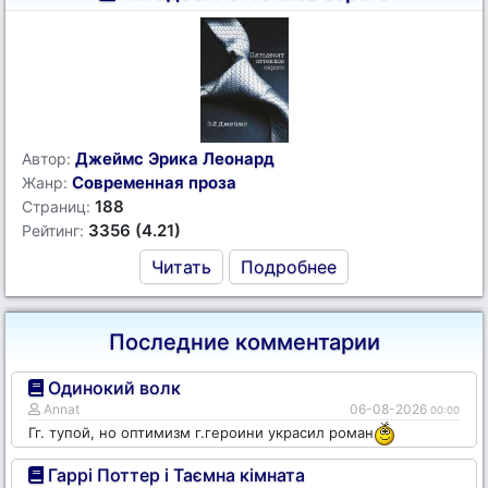
Джеймс Эрика Леонард
Автор:
Современная проза
Жанр:
188
Страниц:
3356 (4.21)
Рейтинг:
Читать
Подробнее
Последние комментарии
Одинокий волк
Annat
06-08-2026
00:00
Гг. тупой, но оптимизм г.героини украсил роман
Гаррі Поттер і Таємна кімната