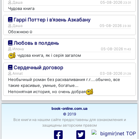
Даша
05-08-2026
23:31
Чудова книга
Гаррі Поттер і в’язень Азкабану
Даша
05-08-2026
23:30
Обожнюю☺️
Любовь в полдень
Илона
05-08-2026
11:43
чудова книга, як і серія загалом
Сердечный договор
Annat
03-08-2026
21:29
Необычный роман без расхваливания г.г....обычно, все
такие красивые, умные, богатые...
Непонятная история, но очень добрая
book-online.com.ua
© 2019
Все книги на нашем сайте предоставены для ознакомления и
защищены авторским правом