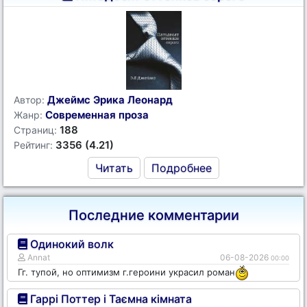
Джеймс Эрика Леонард
Автор:
Современная проза
Жанр:
188
Страниц:
3356 (4.21)
Рейтинг:
Читать
Подробнее
Последние комментарии
Одинокий волк
Annat
06-08-2026
00:00
Гг. тупой, но оптимизм г.героини украсил роман
Гаррі Поттер і Таємна кімната