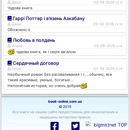
Даша
05-08-2026
23:31
Чудова книга
Гаррі Поттер і в’язень Азкабану
Даша
05-08-2026
23:30
Обожнюю☺️
Любовь в полдень
Илона
05-08-2026
11:43
чудова книга, як і серія загалом
Сердечный договор
Annat
03-08-2026
21:29
Необычный роман без расхваливания г.г....обычно, все
такие красивые, умные, богатые...
Непонятная история, но очень добрая
book-online.com.ua
© 2019
Все книги на нашем сайте предоставены для ознакомления и
защищены авторским правом