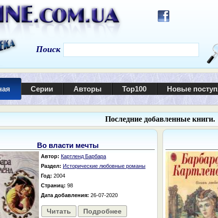
Поиск
ная
Серии
Авторы
Top100
Новые посту
Последние добавленные книги.
Во власти мечты
Автор:
Картленд Барбара
Раздел:
Исторические любовные романы
Год:
2004
Страниц:
98
Дата добавления:
26-07-2020
Читать
Подробнее