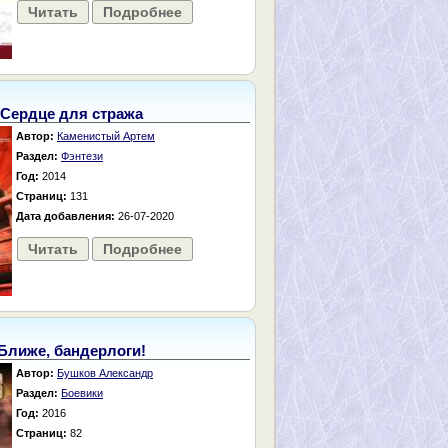
Читать
Подробнее
Сердце для стража
Автор:
Каменистый Артем
Раздел:
Фэнтези
Год:
2014
Страниц:
131
Дата добавления:
26-07-2020
Читать
Подробнее
Ближе, бандерлоги!
Автор:
Бушков Александр
Раздел:
Боевики
Год:
2016
Страниц:
82