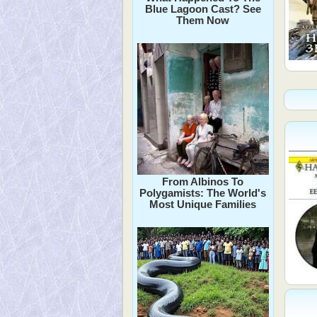
Blue Lagoon Cast? See
Them Now
From Albinos To
Polygamists: The World's
Most Unique Families