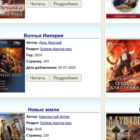
Читать
Подробнее
Волчья Империя
Автор:
Даль Дмитрий
Раздел:
Боевая фантастика
Год:
2014
Страниц:
103
Дата добавления:
26-07-2020
Читать
Подробнее
Новые земли
Автор:
Каменистый Артем
Раздел:
Боевая фантастика
Год:
2016
Страниц:
130