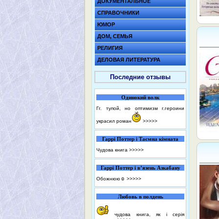
ДОКУМЕНТАЛЬНОЕ
СПРАВОЧНИКИ
ЮМОР
ДОМ, СЕМЬЯ
РЕЛИГИЯ
ДЕЛОВАЯ ЛИТЕРАТУРА
Последние отзывы
Одинокий волк
Гг. тупой, но оптимизм г.героини
украсил роман
>>>>>
Гаррі Поттер і Таємна кімната
Чудова книга
>>>>>
Гаррі Поттер і в’язень Азкабану
Обожнюю☺️
>>>>>
Любовь в полдень
чудова книга, як і серія