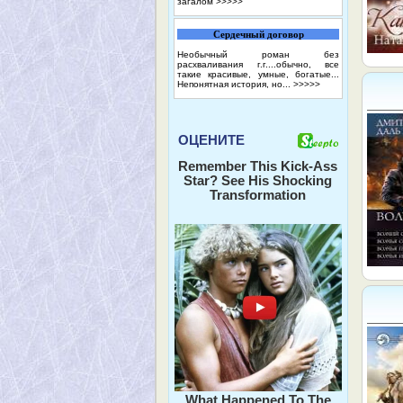
загалом
>>>>>
Сердечный договор
Необычный роман без
расхваливания г.г....обычно, все
такие красивые, умные, богатые...
Непонятная история, но...
>>>>>
ОЦЕНИТЕ
Remember This Kick-Ass
Star? See His Shocking
Transformation
What Happened To The