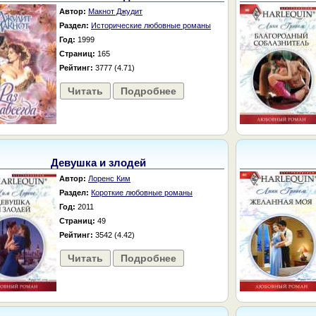
Автор:
Макнот Джудит
Раздел:
Исторические любовные романы
Год:
1999
Страниц:
165
Рейтинг:
3777 (4.71)
Читать
Подробнее
Девушка и злодей
Автор:
Лоренс Ким
Раздел:
Короткие любовные романы
Год:
2011
Страниц:
49
Рейтинг:
3542 (4.42)
Читать
Подробнее