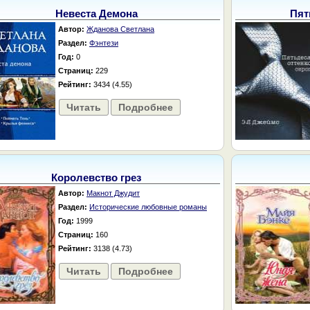
Невеста Демона
Пят
Автор:
Жданова Светлана
Раздел:
Фэнтези
Год:
0
Страниц:
229
Рейтинг:
3434 (4.55)
Читать
Подробнее
Королевство грез
Автор:
Макнот Джудит
Раздел:
Исторические любовные романы
Год:
1999
Страниц:
160
Рейтинг:
3138 (4.73)
Читать
Подробнее