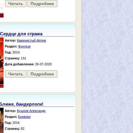
Читать
Подробнее
Сердце для стража
Автор:
Каменистый Артем
Раздел:
Фэнтези
Год:
2014
Страниц:
131
Дата добавления:
26-07-2020
Читать
Подробнее
Ближе, бандерлоги!
Автор:
Бушков Александр
Раздел:
Боевики
Год:
2016
Страниц:
82