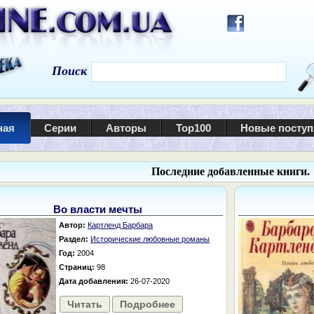
Поиск
ная
Серии
Авторы
Top100
Новые посту
Последние добавленные книги.
Во власти мечты
Автор:
Картленд Барбара
Раздел:
Исторические любовные романы
Год:
2004
Страниц:
98
Дата добавления:
26-07-2020
Читать
Подробнее