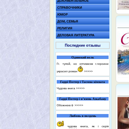
ДОКУМЕНТАЛЬНОЕ
СПРАВОЧНИКИ
ЮМОР
ДОМ, СЕМЬЯ
РЕЛИГИЯ
ДЕЛОВАЯ ЛИТЕРАТУРА
Последние отзывы
Одинокий волк
Гг. тупой, но оптимизм г.героини
украсил роман
>>>>>
Гаррі Поттер і Таємна кімната
Чудова книга
>>>>>
Гаррі Поттер і в’язень Азкабану
Обожнюю☺️
>>>>>
Любовь в полдень
чудова книга, як і серія