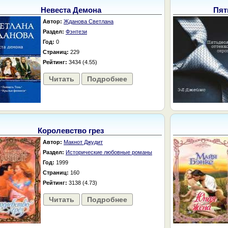
Невеста Демона
Пят
Автор:
Жданова Светлана
Раздел:
Фэнтези
Год:
0
Страниц:
229
Рейтинг:
3434 (4.55)
Читать
Подробнее
Королевство грез
Автор:
Макнот Джудит
Раздел:
Исторические любовные романы
Год:
1999
Страниц:
160
Рейтинг:
3138 (4.73)
Читать
Подробнее