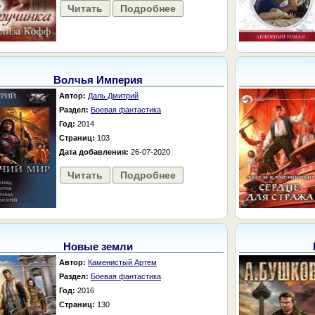
Читать
Подробнее
Волчья Империя
Автор:
Даль Дмитрий
Раздел:
Боевая фантастика
Год:
2014
Страниц:
103
Дата добавления:
26-07-2020
Читать
Подробнее
Новые земли
Автор:
Каменистый Артем
Раздел:
Боевая фантастика
Год:
2016
Страниц:
130