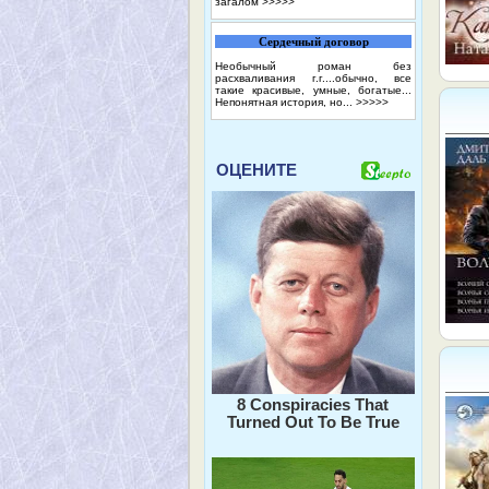
загалом
>>>>>
Сердечный договор
Необычный роман без
расхваливания г.г....обычно, все
такие красивые, умные, богатые...
Непонятная история, но...
>>>>>
ОЦЕНИТЕ
8 Conspiracies That
Turned Out To Be True