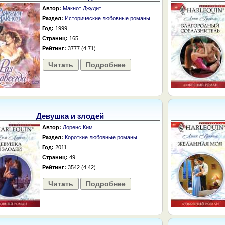
Автор:
Макнот Джудит
Раздел:
Исторические любовные романы
Год:
1999
Страниц:
165
Рейтинг:
3777 (4.71)
Читать
Подробнее
Девушка и злодей
Автор:
Лоренс Ким
Раздел:
Короткие любовные романы
Год:
2011
Страниц:
49
Рейтинг:
3542 (4.42)
Читать
Подробнее