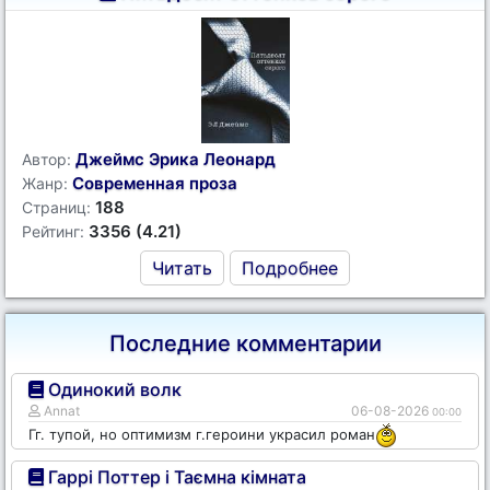
Джеймс Эрика Леонард
Автор:
Современная проза
Жанр:
188
Страниц:
3356 (4.21)
Рейтинг:
Читать
Подробнее
Последние комментарии
Одинокий волк
Annat
06-08-2026
00:00
Гг. тупой, но оптимизм г.героини украсил роман
Гаррі Поттер і Таємна кімната