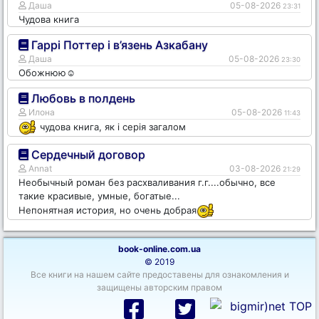
Даша
05-08-2026
23:31
Чудова книга
Гаррі Поттер і в’язень Азкабану
Даша
05-08-2026
23:30
Обожнюю☺️
Любовь в полдень
Илона
05-08-2026
11:43
чудова книга, як і серія загалом
Сердечный договор
Annat
03-08-2026
21:29
Необычный роман без расхваливания г.г....обычно, все
такие красивые, умные, богатые...
Непонятная история, но очень добрая
book-online.com.ua
© 2019
Все книги на нашем сайте предоставены для ознакомления и
защищены авторским правом