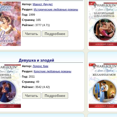
Автор:
Макнот Джудит
Раздел:
Исторические любовные романы
Год:
1999
Страниц:
165
Рейтинг:
3777 (4.71)
Читать
Подробнее
Девушка и злодей
Автор:
Лоренс Ким
Раздел:
Короткие любовные романы
Год:
2011
Страниц:
49
Рейтинг:
3542 (4.42)
Читать
Подробнее