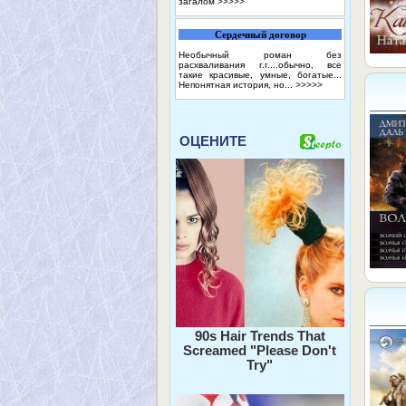
загалом
>>>>>
Сердечный договор
Необычный роман без
расхваливания г.г....обычно, все
такие красивые, умные, богатые...
Непонятная история, но...
>>>>>
ОЦЕНИТЕ
90s Hair Trends That
Screamed "Please Don't
Try"