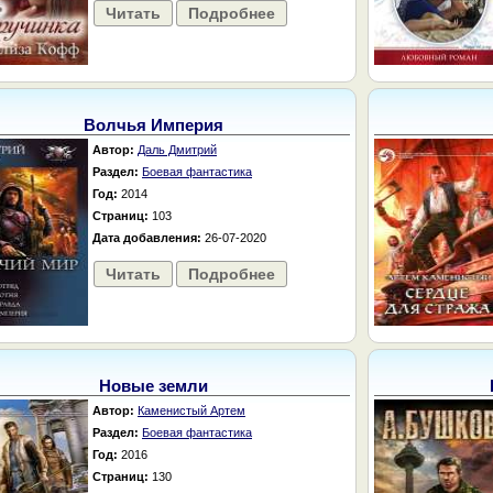
Читать
Подробнее
Волчья Империя
Автор:
Даль Дмитрий
Раздел:
Боевая фантастика
Год:
2014
Страниц:
103
Дата добавления:
26-07-2020
Читать
Подробнее
Новые земли
Автор:
Каменистый Артем
Раздел:
Боевая фантастика
Год:
2016
Страниц:
130