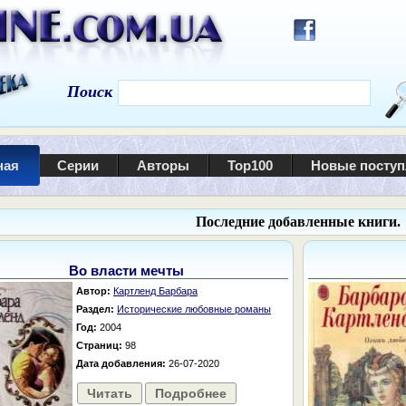
Поиск
ная
Серии
Авторы
Top100
Новые посту
Последние добавленные книги.
Во власти мечты
Автор:
Картленд Барбара
Раздел:
Исторические любовные романы
Год:
2004
Страниц:
98
Дата добавления:
26-07-2020
Читать
Подробнее