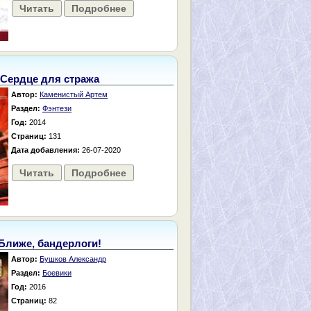
Читать
Подробнее
Сердце для стража
Автор:
Каменистый Артем
Раздел:
Фэнтези
Год:
2014
Страниц:
131
Дата добавления:
26-07-2020
Читать
Подробнее
Ближе, бандерлоги!
Автор:
Бушков Александр
Раздел:
Боевики
Год:
2016
Страниц:
82