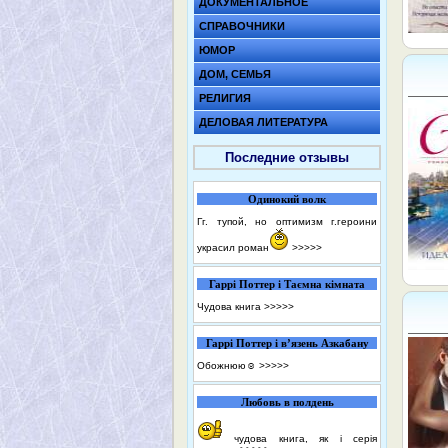
ДОКУМЕНТАЛЬНОЕ
СПРАВОЧНИКИ
ЮМОР
ДОМ, СЕМЬЯ
РЕЛИГИЯ
ДЕЛОВАЯ ЛИТЕРАТУРА
Последние отзывы
Одинокий волк
Гг. тупой, но оптимизм г.героини
украсил роман
>>>>>
Гаррі Поттер і Таємна кімната
Чудова книга
>>>>>
Гаррі Поттер і в’язень Азкабану
Обожнюю☺️
>>>>>
Любовь в полдень
чудова книга, як і серія