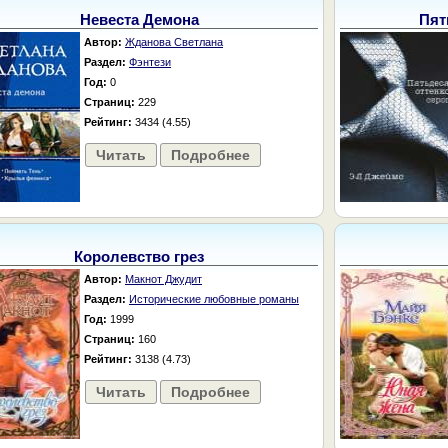
Невеста Демона
Пят
Автор:
Жданова Светлана
Раздел:
Фэнтези
Год:
0
Страниц:
229
Рейтинг:
3434 (4.55)
Читать
Подробнее
Королевство грез
Автор:
Макнот Джудит
Раздел:
Исторические любовные романы
Год:
1999
Страниц:
160
Рейтинг:
3138 (4.73)
Читать
Подробнее