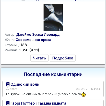
Джеймс Эрика Леонард
Автор:
Современная проза
Жанр:
188
Страниц:
3356 (4.21)
Рейтинг:
Читать
Подробнее
Последние комментарии
Одинокий волк
Annat
06-08-2026
00:00
Гг. тупой, но оптимизм г.героини украсил роман
Гаррі Поттер і Таємна кімната