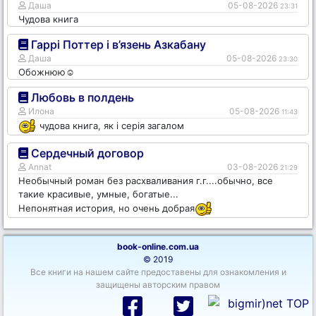
Даша
05-08-2026
23:31
Чудова книга
Гаррі Поттер і в’язень Азкабану
Даша
05-08-2026
23:30
Обожнюю☺️
Любовь в полдень
Илона
05-08-2026
11:43
чудова книга, як і серія загалом
Сердечный договор
Annat
03-08-2026
21:29
Необычный роман без расхваливания г.г....обычно, все
такие красивые, умные, богатые...
Непонятная история, но очень добрая
book-online.com.ua
© 2019
Все книги на нашем сайте предоставены для ознакомления и
защищены авторским правом