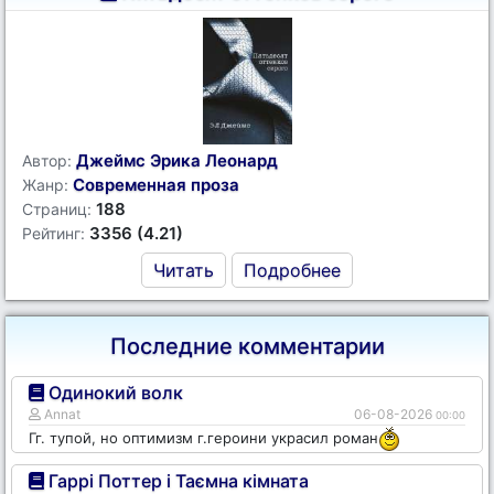
Джеймс Эрика Леонард
Автор:
Современная проза
Жанр:
188
Страниц:
3356 (4.21)
Рейтинг:
Читать
Подробнее
Последние комментарии
Одинокий волк
Annat
06-08-2026
00:00
Гг. тупой, но оптимизм г.героини украсил роман
Гаррі Поттер і Таємна кімната