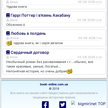
Даша
05-08-2026
23:31
Чудова книга
Гаррі Поттер і в’язень Азкабану
Даша
05-08-2026
23:30
Обожнюю☺️
Любовь в полдень
Илона
05-08-2026
11:43
чудова книга, як і серія загалом
Сердечный договор
Annat
03-08-2026
21:29
Необычный роман без расхваливания г.г....обычно, все
такие красивые, умные, богатые...
Непонятная история, но очень добрая
book-online.com.ua
© 2019
Все книги на нашем сайте предоставены для ознакомления и
защищены авторским правом