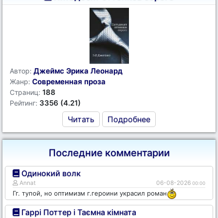
Джеймс Эрика Леонард
Автор:
Современная проза
Жанр:
188
Страниц:
3356 (4.21)
Рейтинг:
Читать
Подробнее
Последние комментарии
Одинокий волк
Annat
06-08-2026
00:00
Гг. тупой, но оптимизм г.героини украсил роман
Гаррі Поттер і Таємна кімната