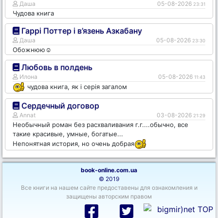
Даша
05-08-2026
23:31
Чудова книга
Гаррі Поттер і в’язень Азкабану
Даша
05-08-2026
23:30
Обожнюю☺️
Любовь в полдень
Илона
05-08-2026
11:43
чудова книга, як і серія загалом
Сердечный договор
Annat
03-08-2026
21:29
Необычный роман без расхваливания г.г....обычно, все
такие красивые, умные, богатые...
Непонятная история, но очень добрая
book-online.com.ua
© 2019
Все книги на нашем сайте предоставены для ознакомления и
защищены авторским правом