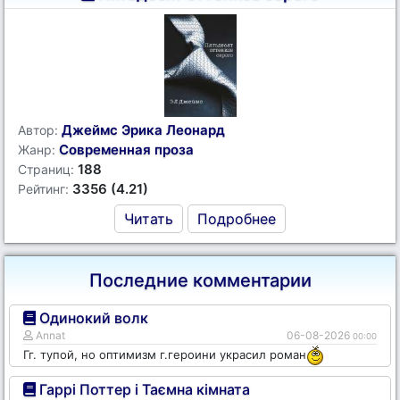
Джеймс Эрика Леонард
Автор:
Современная проза
Жанр:
188
Страниц:
3356 (4.21)
Рейтинг:
Читать
Подробнее
Последние комментарии
Одинокий волк
Annat
06-08-2026
00:00
Гг. тупой, но оптимизм г.героини украсил роман
Гаррі Поттер і Таємна кімната