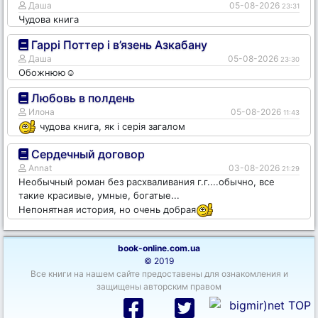
Даша
05-08-2026
23:31
Чудова книга
Гаррі Поттер і в’язень Азкабану
Даша
05-08-2026
23:30
Обожнюю☺️
Любовь в полдень
Илона
05-08-2026
11:43
чудова книга, як і серія загалом
Сердечный договор
Annat
03-08-2026
21:29
Необычный роман без расхваливания г.г....обычно, все
такие красивые, умные, богатые...
Непонятная история, но очень добрая
book-online.com.ua
© 2019
Все книги на нашем сайте предоставены для ознакомления и
защищены авторским правом