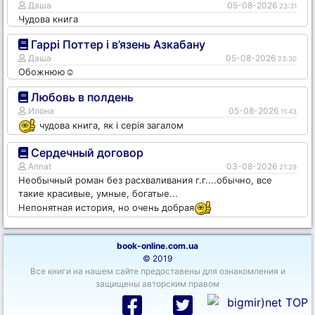
Даша
05-08-2026
23:31
Чудова книга
Гаррі Поттер і в’язень Азкабану
Даша
05-08-2026
23:30
Обожнюю☺️
Любовь в полдень
Илона
05-08-2026
11:43
чудова книга, як і серія загалом
Сердечный договор
Annat
03-08-2026
21:29
Необычный роман без расхваливания г.г....обычно, все
такие красивые, умные, богатые...
Непонятная история, но очень добрая
book-online.com.ua
© 2019
Все книги на нашем сайте предоставены для ознакомления и
защищены авторским правом