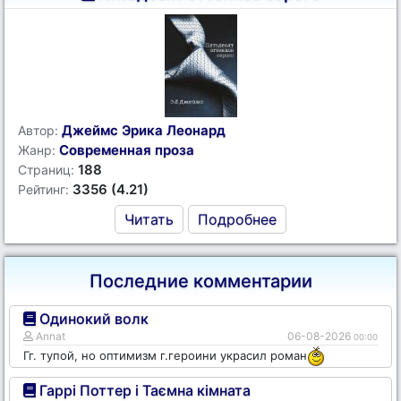
Джеймс Эрика Леонард
Автор:
Современная проза
Жанр:
188
Страниц:
3356 (4.21)
Рейтинг:
Читать
Подробнее
Последние комментарии
Одинокий волк
Annat
06-08-2026
00:00
Гг. тупой, но оптимизм г.героини украсил роман
Гаррі Поттер і Таємна кімната