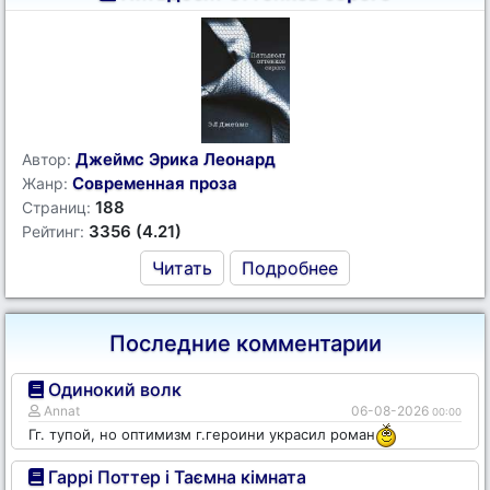
Джеймс Эрика Леонард
Автор:
Современная проза
Жанр:
188
Страниц:
3356 (4.21)
Рейтинг:
Читать
Подробнее
Последние комментарии
Одинокий волк
Annat
06-08-2026
00:00
Гг. тупой, но оптимизм г.героини украсил роман
Гаррі Поттер і Таємна кімната