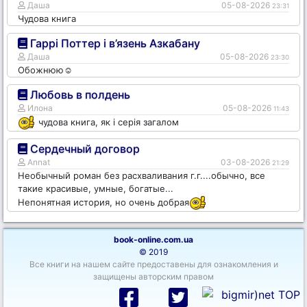
Даша
05-08-2026
23:31
Чудова книга
Гаррі Поттер і в’язень Азкабану
Даша
05-08-2026
23:30
Обожнюю☺️
Любовь в полдень
Илона
05-08-2026
11:43
чудова книга, як і серія загалом
Сердечный договор
Annat
03-08-2026
21:29
Необычный роман без расхваливания г.г....обычно, все
такие красивые, умные, богатые...
Непонятная история, но очень добрая
book-online.com.ua
© 2019
Все книги на нашем сайте предоставены для ознакомления и
защищены авторским правом