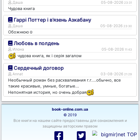
Даша
05-08-2026
23:31
Чудова книга
Гаррі Поттер і в’язень Азкабану
Даша
05-08-2026
23:30
Обожнюю☺️
Любовь в полдень
Илона
05-08-2026
11:43
чудова книга, як і серія загалом
Сердечный договор
Annat
03-08-2026
21:29
Необычный роман без расхваливания г.г....обычно, все
такие красивые, умные, богатые...
Непонятная история, но очень добрая
book-online.com.ua
© 2019
Все книги на нашем сайте предоставены для ознакомления и
защищены авторским правом