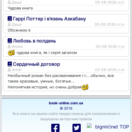
Даша
05-08-2026
23:31
Чудова книга
Гаррі Поттер і в’язень Азкабану
Даша
05-08-2026
23:30
Обожнюю☺️
Любовь в полдень
Илона
05-08-2026
11:43
чудова книга, як і серія загалом
Сердечный договор
Annat
03-08-2026
21:29
Необычный роман без расхваливания г.г....обычно, все
такие красивые, умные, богатые...
Непонятная история, но очень добрая
book-online.com.ua
© 2019
Все книги на нашем сайте предоставены для ознакомления и
защищены авторским правом