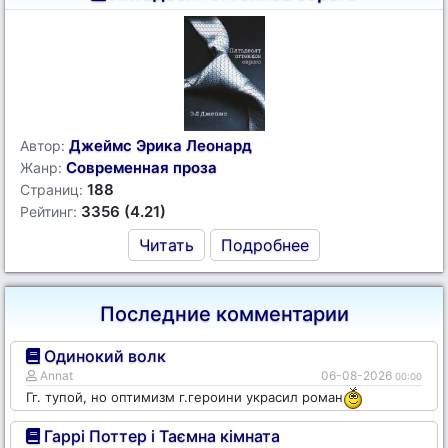
Джеймс Эрика Леонард
Автор:
Современная проза
Жанр:
188
Страниц:
3356 (4.21)
Рейтинг:
Читать
Подробнее
Последние комментарии
Одинокий волк
Annat
06-08-2026
00:00
Гг. тупой, но оптимизм г.героини украсил роман
Гаррі Поттер і Таємна кімната