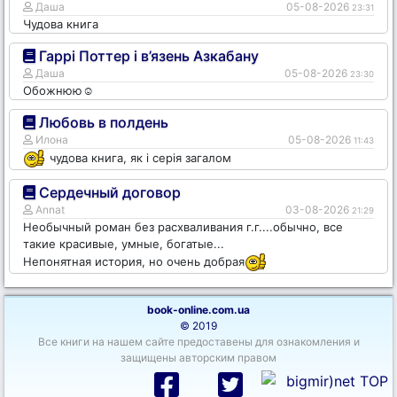
Даша
05-08-2026
23:31
Чудова книга
Гаррі Поттер і в’язень Азкабану
Даша
05-08-2026
23:30
Обожнюю☺️
Любовь в полдень
Илона
05-08-2026
11:43
чудова книга, як і серія загалом
Сердечный договор
Annat
03-08-2026
21:29
Необычный роман без расхваливания г.г....обычно, все
такие красивые, умные, богатые...
Непонятная история, но очень добрая
book-online.com.ua
© 2019
Все книги на нашем сайте предоставены для ознакомления и
защищены авторским правом