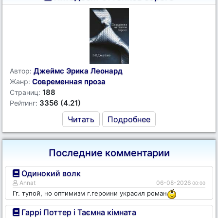
Джеймс Эрика Леонард
Автор:
Современная проза
Жанр:
188
Страниц:
3356 (4.21)
Рейтинг:
Читать
Подробнее
Последние комментарии
Одинокий волк
Annat
06-08-2026
00:00
Гг. тупой, но оптимизм г.героини украсил роман
Гаррі Поттер і Таємна кімната