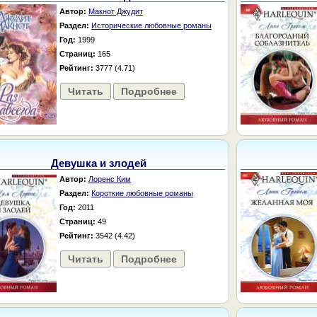
Автор:
Макнот Джудит
Раздел:
Исторические любовные романы
Год:
1999
Страниц:
165
Рейтинг:
3777 (4.71)
Читать
Подробнее
Девушка и злодей
Автор:
Лоренс Ким
Раздел:
Короткие любовные романы
Год:
2011
Страниц:
49
Рейтинг:
3542 (4.42)
Читать
Подробнее