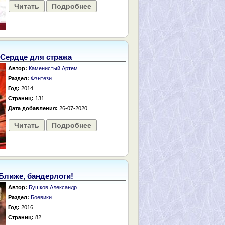
Читать
Подробнее
Сердце для стража
Автор:
Каменистый Артем
Раздел:
Фэнтези
Год:
2014
Страниц:
131
Дата добавления:
26-07-2020
Читать
Подробнее
Ближе, бандерлоги!
Автор:
Бушков Александр
Раздел:
Боевики
Год:
2016
Страниц:
82