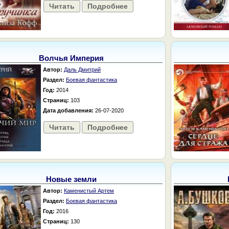
Читать
Подробнее
Волчья Империя
Автор:
Даль Дмитрий
Раздел:
Боевая фантастика
Год:
2014
Страниц:
103
Дата добавления:
26-07-2020
Читать
Подробнее
Новые земли
Автор:
Каменистый Артем
Раздел:
Боевая фантастика
Год:
2016
Страниц:
130