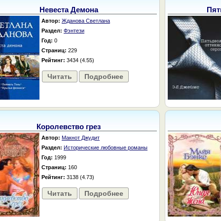
Невеста Демона
Пят
Автор:
Жданова Светлана
Раздел:
Фэнтези
Год:
0
Страниц:
229
Рейтинг:
3434 (4.55)
Читать
Подробнее
Королевство грез
Автор:
Макнот Джудит
Раздел:
Исторические любовные романы
Год:
1999
Страниц:
160
Рейтинг:
3138 (4.73)
Читать
Подробнее