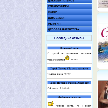
ДОКУМЕНТАЛЬНОЕ
СПРАВОЧНИКИ
ЮМОР
ДОМ, СЕМЬЯ
РЕЛИГИЯ
ДЕЛОВАЯ ЛИТЕРАТУРА
Последние отзывы
Одинокий волк
Гг. тупой, но оптимизм г.героини
украсил роман
>>>>>
Гаррі Поттер і Таємна кімната
Чудова книга
>>>>>
Гаррі Поттер і в’язень Азкабану
Обожнюю☺️
>>>>>
Любовь в полдень
чудова книга, як і серія