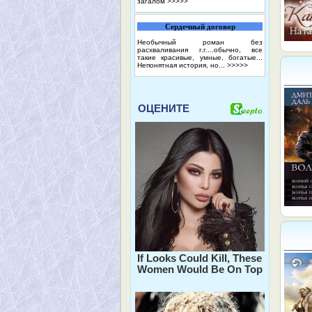
загалом
>>>>>
Сердечный договор
Необычный роман без
расхваливания г.г....обычно, все
такие красивые, умные, богатые...
Непонятная история, но...
>>>>>
ОЦЕНИТЕ
If Looks Could Kill, These
Women Would Be On Top