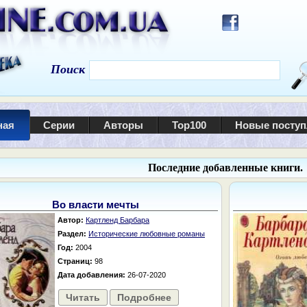
Поиск
ная
Серии
Авторы
Top100
Новые посту
Последние добавленные книги.
Во власти мечты
Автор:
Картленд Барбара
Раздел:
Исторические любовные романы
Год:
2004
Страниц:
98
Дата добавления:
26-07-2020
Читать
Подробнее