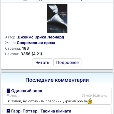
Джеймс Эрика Леонард
Автор:
Современная проза
Жанр:
188
Страниц:
3356 (4.21)
Рейтинг:
Читать
Подробнее
Последние комментарии
Одинокий волк
Annat
06-08-2026
00:00
Гг. тупой, но оптимизм г.героини украсил роман
Гаррі Поттер і Таємна кімната