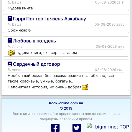
Даша
05-08-2026
23:31
Чудова книга
Гаррі Поттер і в’язень Азкабану
Даша
05-08-2026
23:30
Обожнюю☺️
Любовь в полдень
Илона
05-08-2026
11:43
чудова книга, як і серія загалом
Сердечный договор
Annat
03-08-2026
21:29
Необычный роман без расхваливания г.г....обычно, все
такие красивые, умные, богатые...
Непонятная история, но очень добрая
book-online.com.ua
© 2019
Все книги на нашем сайте предоставены для ознакомления и
защищены авторским правом