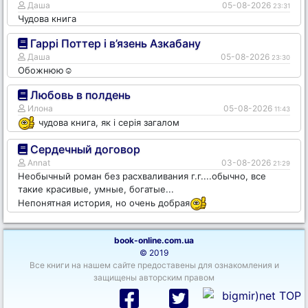
Даша
05-08-2026
23:31
Чудова книга
Гаррі Поттер і в’язень Азкабану
Даша
05-08-2026
23:30
Обожнюю☺️
Любовь в полдень
Илона
05-08-2026
11:43
чудова книга, як і серія загалом
Сердечный договор
Annat
03-08-2026
21:29
Необычный роман без расхваливания г.г....обычно, все
такие красивые, умные, богатые...
Непонятная история, но очень добрая
book-online.com.ua
© 2019
Все книги на нашем сайте предоставены для ознакомления и
защищены авторским правом