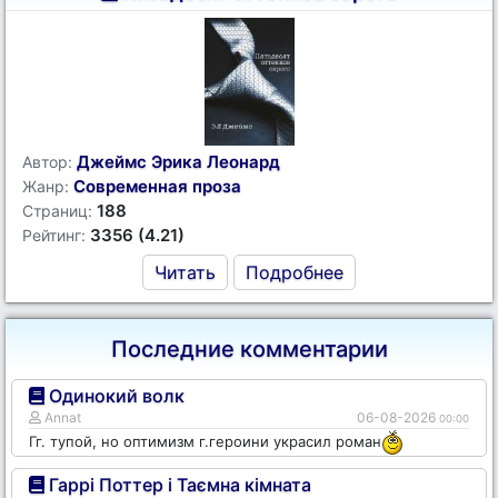
Джеймс Эрика Леонард
Автор:
Современная проза
Жанр:
188
Страниц:
3356 (4.21)
Рейтинг:
Читать
Подробнее
Последние комментарии
Одинокий волк
Annat
06-08-2026
00:00
Гг. тупой, но оптимизм г.героини украсил роман
Гаррі Поттер і Таємна кімната