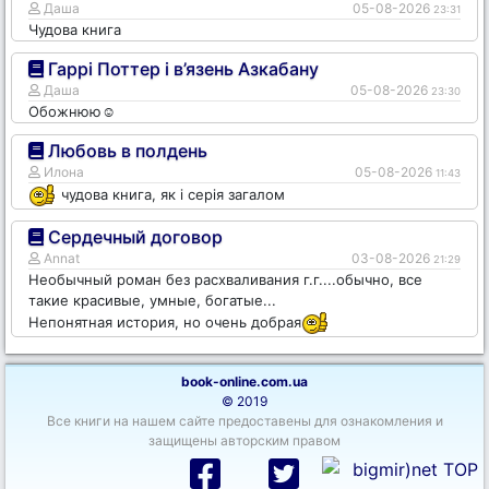
Даша
05-08-2026
23:31
Чудова книга
Гаррі Поттер і в’язень Азкабану
Даша
05-08-2026
23:30
Обожнюю☺️
Любовь в полдень
Илона
05-08-2026
11:43
чудова книга, як і серія загалом
Сердечный договор
Annat
03-08-2026
21:29
Необычный роман без расхваливания г.г....обычно, все
такие красивые, умные, богатые...
Непонятная история, но очень добрая
book-online.com.ua
© 2019
Все книги на нашем сайте предоставены для ознакомления и
защищены авторским правом