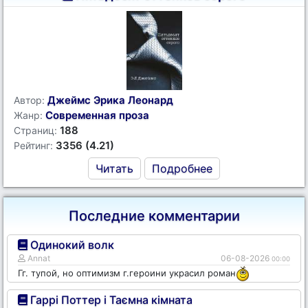
Джеймс Эрика Леонард
Автор:
Современная проза
Жанр:
188
Страниц:
3356 (4.21)
Рейтинг:
Читать
Подробнее
Последние комментарии
Одинокий волк
Annat
06-08-2026
00:00
Гг. тупой, но оптимизм г.героини украсил роман
Гаррі Поттер і Таємна кімната