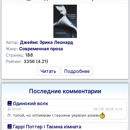
Джеймс Эрика Леонард
Автор:
Современная проза
Жанр:
188
Страниц:
3356 (4.21)
Рейтинг:
Читать
Подробнее
Последние комментарии
Одинокий волк
Annat
06-08-2026
00:00
Гг. тупой, но оптимизм г.героини украсил роман
Гаррі Поттер і Таємна кімната