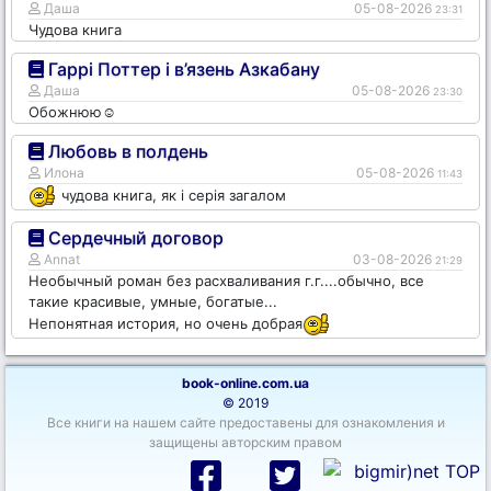
Даша
05-08-2026
23:31
Чудова книга
Гаррі Поттер і в’язень Азкабану
Даша
05-08-2026
23:30
Обожнюю☺️
Любовь в полдень
Илона
05-08-2026
11:43
чудова книга, як і серія загалом
Сердечный договор
Annat
03-08-2026
21:29
Необычный роман без расхваливания г.г....обычно, все
такие красивые, умные, богатые...
Непонятная история, но очень добрая
book-online.com.ua
© 2019
Все книги на нашем сайте предоставены для ознакомления и
защищены авторским правом