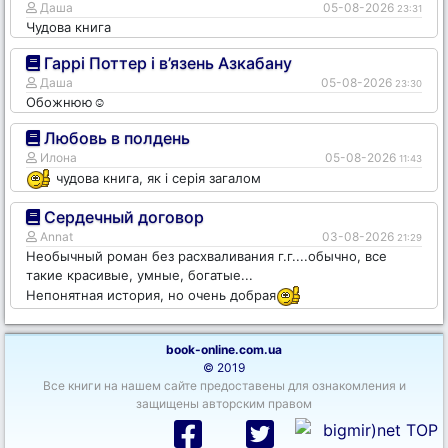
Даша
05-08-2026
23:31
Чудова книга
Гаррі Поттер і в’язень Азкабану
Даша
05-08-2026
23:30
Обожнюю☺️
Любовь в полдень
Илона
05-08-2026
11:43
чудова книга, як і серія загалом
Сердечный договор
Annat
03-08-2026
21:29
Необычный роман без расхваливания г.г....обычно, все
такие красивые, умные, богатые...
Непонятная история, но очень добрая
book-online.com.ua
© 2019
Все книги на нашем сайте предоставены для ознакомления и
защищены авторским правом