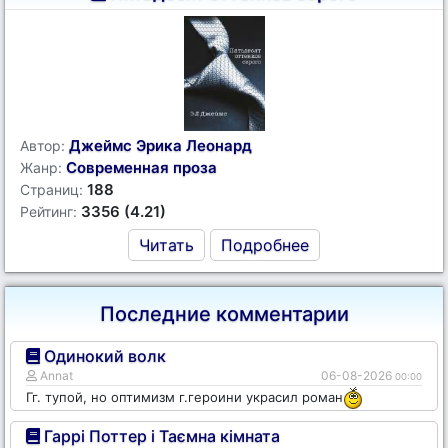
Джеймс Эрика Леонард
Автор:
Современная проза
Жанр:
188
Страниц:
3356 (4.21)
Рейтинг:
Читать
Подробнее
Последние комментарии
Одинокий волк
Annat
06-08-2026
00:00
Гг. тупой, но оптимизм г.героини украсил роман
Гаррі Поттер і Таємна кімната