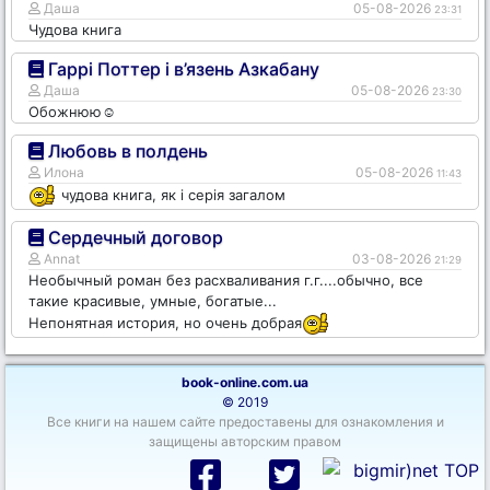
Даша
05-08-2026
23:31
Чудова книга
Гаррі Поттер і в’язень Азкабану
Даша
05-08-2026
23:30
Обожнюю☺️
Любовь в полдень
Илона
05-08-2026
11:43
чудова книга, як і серія загалом
Сердечный договор
Annat
03-08-2026
21:29
Необычный роман без расхваливания г.г....обычно, все
такие красивые, умные, богатые...
Непонятная история, но очень добрая
book-online.com.ua
© 2019
Все книги на нашем сайте предоставены для ознакомления и
защищены авторским правом