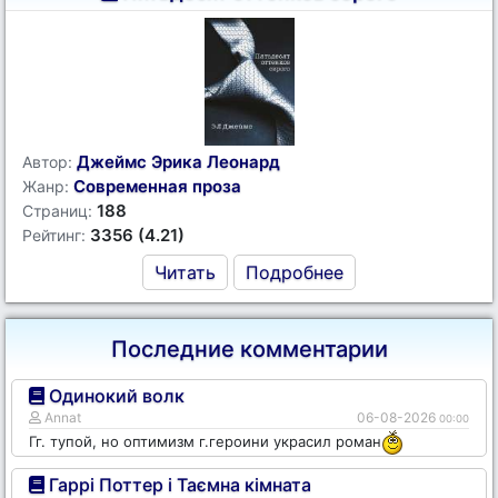
Джеймс Эрика Леонард
Автор:
Современная проза
Жанр:
188
Страниц:
3356 (4.21)
Рейтинг:
Читать
Подробнее
Последние комментарии
Одинокий волк
Annat
06-08-2026
00:00
Гг. тупой, но оптимизм г.героини украсил роман
Гаррі Поттер і Таємна кімната